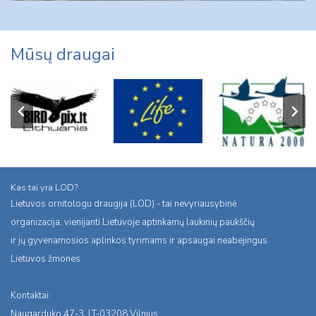
Mūsų draugai
Kas tai yra LOD?
Lietuvos ornitologu draugija (LOD) - tai nevyriausybinė
organizacija, vienijanti Lietuvoje aptinkamų laukinių paukščių
ir jų gyvenamosios aplinkos tyrimams ir apsaugai neabejingus
Lietuvos žmones.
Kontaktai:
Naugarduko 47-3, LT-03208 Vilnius,