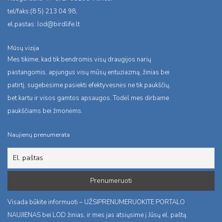
tel/faks:(8 5) 213 04 98,
el.pastas:
lod@birdlife.lt
Mūsų vizija
Mes tikime, kad tik bendromis visų draugijos narių
pastangomis, apjungus visų mūsų entuziazmą, žinias bei
patirtį, sugebėsime pasiekti efektyvesnės ne tik paukščių,
bet kartu ir visos gamtos apsaugos. Todėl mes dirbame
paukščiams bei žmonėms.
Naujienų prenumerata
Visada būkite informuoti – UŽSIPRENUMERUOKITE PORTALO
NAUJIENAS bei LOD žinias, ir mes jas atsiųsime į Jūsų el. paštą.