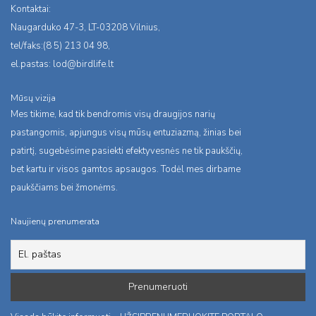
Kontaktai:
Naugarduko 47-3, LT-03208 Vilnius,
tel/faks:(8 5) 213 04 98,
el.pastas:
lod@birdlife.lt
Mūsų vizija
Mes tikime, kad tik bendromis visų draugijos narių
pastangomis, apjungus visų mūsų entuziazmą, žinias bei
patirtį, sugebėsime pasiekti efektyvesnės ne tik paukščių,
bet kartu ir visos gamtos apsaugos. Todėl mes dirbame
paukščiams bei žmonėms.
Naujienų prenumerata