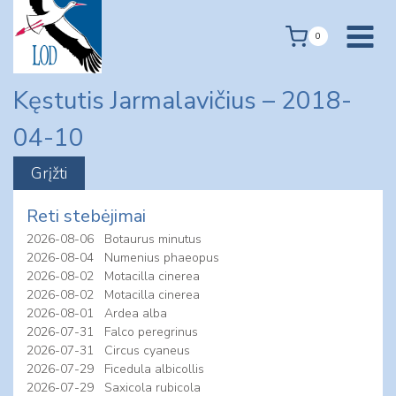
Skip
to
0
content
Kęstutis Jarmalavičius – 2018-
04-10
Reti stebėjimai
2026-08-06
Botaurus minutus
2026-08-04
Numenius phaeopus
2026-08-02
Motacilla cinerea
2026-08-02
Motacilla cinerea
2026-08-01
Ardea alba
2026-07-31
Falco peregrinus
2026-07-31
Circus cyaneus
2026-07-29
Ficedula albicollis
2026-07-29
Saxicola rubicola