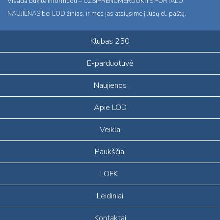
Visada būkite informuoti – UŽSIPRENUMERUOKITE PORTALO
NAUJIENAS bei LOD žinias, ir mes jas atsiųsime į Jūsų el. paštą.
Klubas 250
E-parduotuvė
Naujienos
Apie LOD
Veikla
Paukščiai
LOFK
Leidiniai
Kontaktai