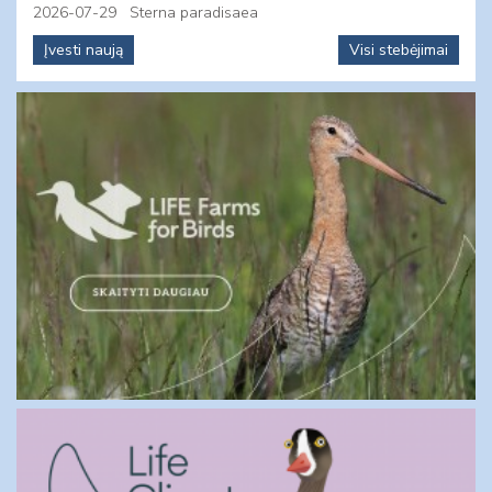
2026-07-29
Sterna paradisaea
Įvesti naują
Visi stebėjimai