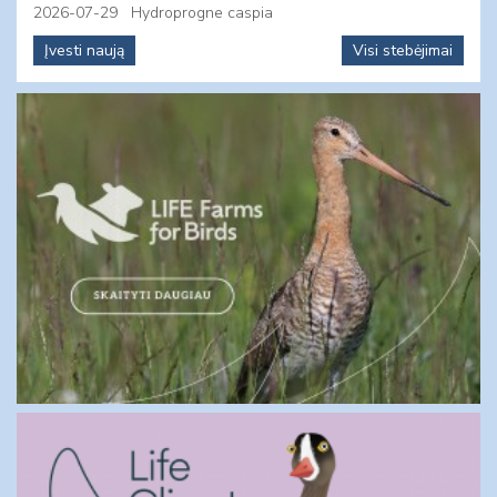
2026-07-29
Hydroprogne caspia
Įvesti naują
Visi stebėjimai