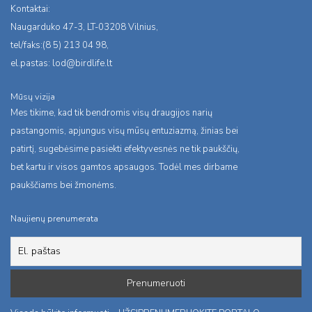
Kontaktai:
Naugarduko 47-3, LT-03208 Vilnius,
tel/faks:(8 5) 213 04 98,
el.pastas:
lod@birdlife.lt
Mūsų vizija
Mes tikime, kad tik bendromis visų draugijos narių
pastangomis, apjungus visų mūsų entuziazmą, žinias bei
patirtį, sugebėsime pasiekti efektyvesnės ne tik paukščių,
bet kartu ir visos gamtos apsaugos. Todėl mes dirbame
paukščiams bei žmonėms.
Naujienų prenumerata