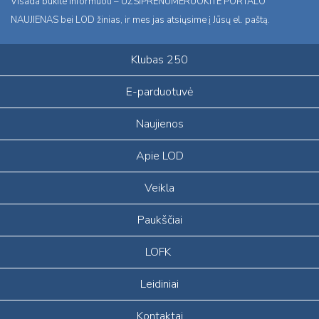
Visada būkite informuoti – UŽSIPRENUMERUOKITE PORTALO
NAUJIENAS bei LOD žinias, ir mes jas atsiųsime į Jūsų el. paštą.
Klubas 250
E-parduotuvė
Naujienos
Apie LOD
Veikla
Paukščiai
LOFK
Leidiniai
Kontaktai