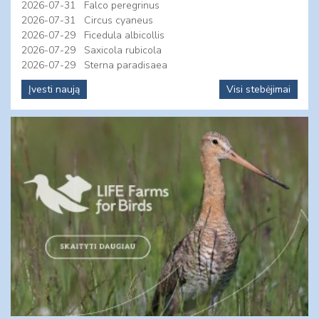
2026-07-31
Falco peregrinus
2026-07-31
Circus cyaneus
2026-07-29
Ficedula albicollis
2026-07-29
Saxicola rubicola
2026-07-29
Sterna paradisaea
Įvesti naują
Visi stebėjimai