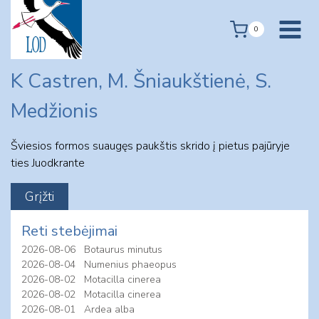
Skip
to
0
content
K Castren, M. Šniaukštienė, S.
Medžionis
Šviesios formos suaugęs paukštis skrido į pietus pajūryje
ties Juodkrante
Reti stebėjimai
2026-08-06
Botaurus minutus
2026-08-04
Numenius phaeopus
2026-08-02
Motacilla cinerea
2026-08-02
Motacilla cinerea
2026-08-01
Ardea alba