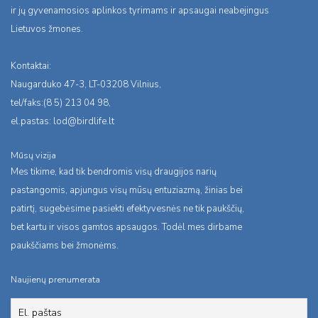
ir jų gyvenamosios aplinkos tyrimams ir apsaugai neabejingus
Lietuvos žmones.
Kontaktai:
Naugarduko 47-3, LT-03208 Vilnius,
tel/faks:(8 5) 213 04 98,
el.pastas:
lod@birdlife.lt
Mūsų vizija
Mes tikime, kad tik bendromis visų draugijos narių
pastangomis, apjungus visų mūsų entuziazmą, žinias bei
patirtį, sugebėsime pasiekti efektyvesnės ne tik paukščių,
bet kartu ir visos gamtos apsaugos. Todėl mes dirbame
paukščiams bei žmonėms.
Naujienų prenumerata