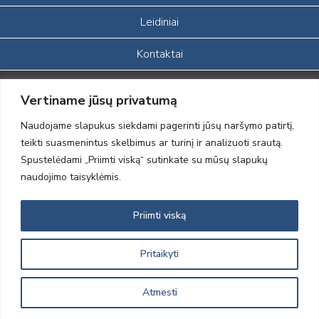
Leidiniai
Kontaktai
Portalas sukurtas įgyvendinant Lietuvos Respublikos, Europos
Vertiname jūsų privatumą
ekonominės erdvės ir Norvegijos finansinių mechanizmų iš dalies
finansuojamą paprojektį
Naudojame slapukus siekdami pagerinti jūsų naršymo patirtį,
„LOD visuomeninės /gamtosauginės veiklos sustiprinimas ir įvaizdžio
teikti suasmenintus skelbimus ar turinį ir analizuoti srautą.
formavimas įtraukiant visuomenę į aplinkosauginių tyrimų veiklą“
Spustelėdami „Priimti viską“ sutinkate su mūsų slapukų
(paprojekčio
įgyvendinimo sutarties numeris 2004-LT0008-NVO-1EEE/NOR-02-
naudojimo taisyklėmis.
059)
Priimti viską
2012 © Lietuvos Ornitologų Draugija © 2014, Visos teisės saugomos
Pritaikyti
Atmesti
Sprendimas:
Electronic Solutions for Business