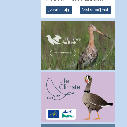
2026-07-29
Sterna paradisaea
Įvesti naują
Visi stebėjimai