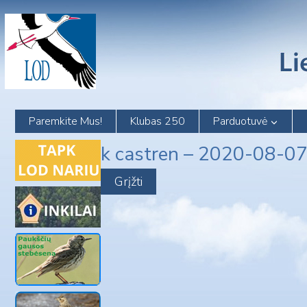
Skip
to
content
Paremkite Mus!
Klubas 250
Parduotuvė
k castren – 2020-08-0