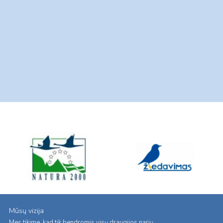
Mūsų vizija
Mes tikime, kad tik bendromis visų draugijos narių