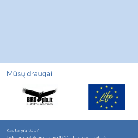
Mūsų draugai
Kas tai yra LOD?
Lietuvos ornitologu draugija (LOD) - tai nevyriausybinė