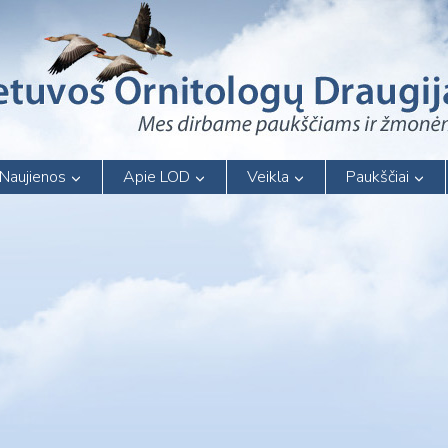
Naujienos
Apie LOD
Veikla
Paukščiai
7