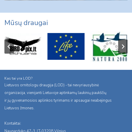
Mūsų draugai
Kas tai yra LOD?
Lietuvos ornitologu draugija (LOD) - tai nevyriausybinė
organizacija, vienijanti Lietuvoje aptinkamų laukinių paukščių
ir jų gyvenamosios aplinkos tyrimams ir apsaugai neabejingus
Lietuvos žmones.
Kontaktai:
Naugarduko 47-3, LT-03208 Vilnius,