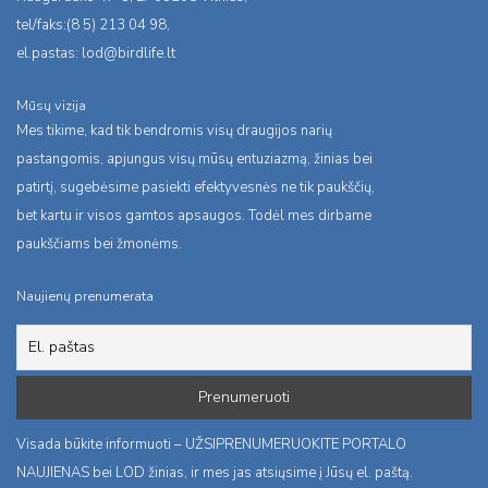
tel/faks:(8 5) 213 04 98,
el.pastas:
lod@birdlife.lt
Mūsų vizija
Mes tikime, kad tik bendromis visų draugijos narių
pastangomis, apjungus visų mūsų entuziazmą, žinias bei
patirtį, sugebėsime pasiekti efektyvesnės ne tik paukščių,
bet kartu ir visos gamtos apsaugos. Todėl mes dirbame
paukščiams bei žmonėms.
Naujienų prenumerata
Visada būkite informuoti – UŽSIPRENUMERUOKITE PORTALO
NAUJIENAS bei LOD žinias, ir mes jas atsiųsime į Jūsų el. paštą.