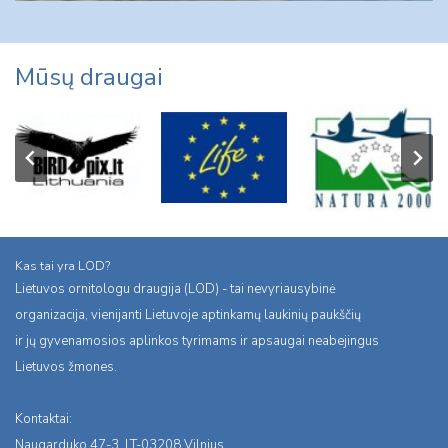
Mūsų draugai
Kas tai yra LOD?
Lietuvos ornitologu draugija (LOD) - tai nevyriausybinė
organizacija, vienijanti Lietuvoje aptinkamų laukinių paukščių
ir jų gyvenamosios aplinkos tyrimams ir apsaugai neabejingus
Lietuvos žmones.
Kontaktai:
Naugarduko 47-3, LT-03208 Vilnius,