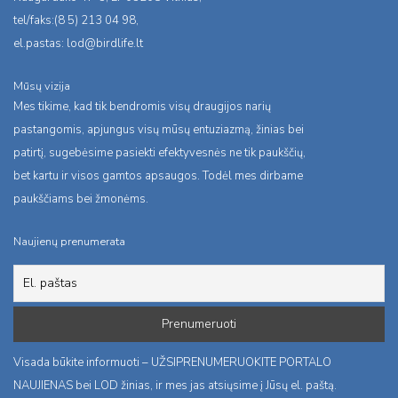
tel/faks:(8 5) 213 04 98,
el.pastas:
lod@birdlife.lt
Mūsų vizija
Mes tikime, kad tik bendromis visų draugijos narių
pastangomis, apjungus visų mūsų entuziazmą, žinias bei
patirtį, sugebėsime pasiekti efektyvesnės ne tik paukščių,
bet kartu ir visos gamtos apsaugos. Todėl mes dirbame
paukščiams bei žmonėms.
Naujienų prenumerata
Visada būkite informuoti – UŽSIPRENUMERUOKITE PORTALO
NAUJIENAS bei LOD žinias, ir mes jas atsiųsime į Jūsų el. paštą.