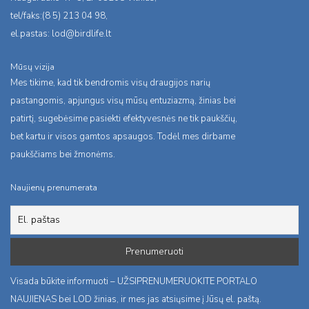
tel/faks:(8 5) 213 04 98,
el.pastas:
lod@birdlife.lt
Mūsų vizija
Mes tikime, kad tik bendromis visų draugijos narių
pastangomis, apjungus visų mūsų entuziazmą, žinias bei
patirtį, sugebėsime pasiekti efektyvesnės ne tik paukščių,
bet kartu ir visos gamtos apsaugos. Todėl mes dirbame
paukščiams bei žmonėms.
Naujienų prenumerata
Visada būkite informuoti – UŽSIPRENUMERUOKITE PORTALO
NAUJIENAS bei LOD žinias, ir mes jas atsiųsime į Jūsų el. paštą.