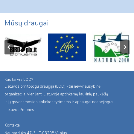
Mūsų draugai
Kas tai yra LOD?
Lietuvos ornitologu draugija (LOD) - tai nevyriausybinė
organizacija, vienijanti Lietuvoje aptinkamų laukinių paukščių
ir jų gyvenamosios aplinkos tyrimams ir apsaugai neabejingus
Lietuvos žmones.
Kontaktai:
Naugarduko 47-3, LT-03208 Vilnius,