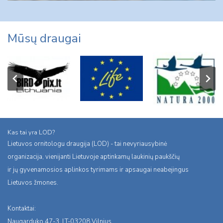
Mūsų draugai
Kas tai yra LOD?
Lietuvos ornitologu draugija (LOD) - tai nevyriausybinė
organizacija, vienijanti Lietuvoje aptinkamų laukinių paukščių
ir jų gyvenamosios aplinkos tyrimams ir apsaugai neabejingus
Lietuvos žmones.
Kontaktai:
Naugarduko 47-3, LT-03208 Vilnius,