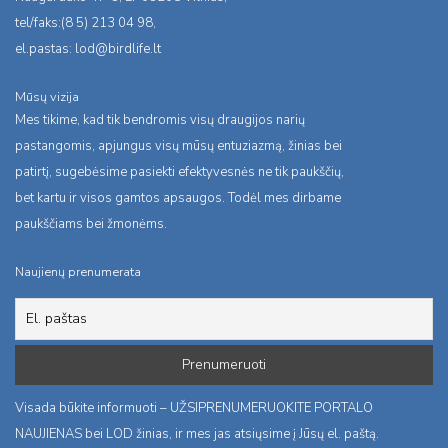
tel/faks:(8 5) 213 04 98,
el.pastas:
lod@birdlife.lt
Mūsų vizija
Mes tikime, kad tik bendromis visų draugijos narių
pastangomis, apjungus visų mūsų entuziazmą, žinias bei
patirtį, sugebėsime pasiekti efektyvesnės ne tik paukščių,
bet kartu ir visos gamtos apsaugos. Todėl mes dirbame
paukščiams bei žmonėms.
Naujienų prenumerata
Visada būkite informuoti – UŽSIPRENUMERUOKITE PORTALO
NAUJIENAS bei LOD žinias, ir mes jas atsiųsime į Jūsų el. paštą.