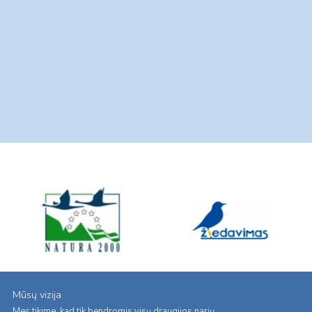
Mūsų vizija
Mes tikime, kad tik bendromis visų draugijos narių