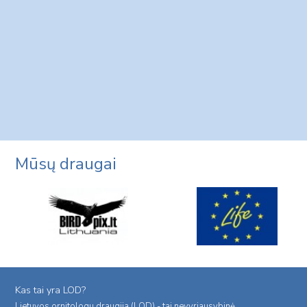
Mūsų draugai
Kas tai yra LOD?
Lietuvos ornitologu draugija (LOD) - tai nevyriausybinė