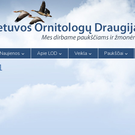
Naujienos
Apie LOD
Veikla
Paukščiai
1