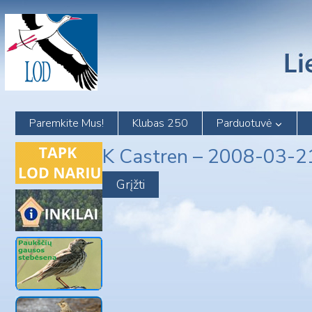
Skip
to
content
Paremkite Mus!
Klubas 250
Parduotuvė
K Castren – 2008-03-2