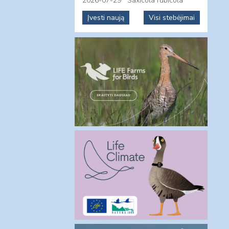
2026-07-29
Saxicola rubicola
Įvesti naują
Visi stebėjimai