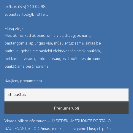
tel/faks:(8 5) 213 04 98,
el.pastas:
lod@birdlife.lt
Mūsų vizija
Mes tikime, kad tik bendromis visų draugijos narių
pastangomis, apjungus visų mūsų entuziazmą, žinias bei
patirtį, sugebėsime pasiekti efektyvesnės ne tik paukščių,
bet kartu ir visos gamtos apsaugos. Todėl mes dirbame
paukščiams bei žmonėms.
Naujienų prenumerata
Visada būkite informuoti – UŽSIPRENUMERUOKITE PORTALO
NAUJIENAS bei LOD žinias, ir mes jas atsiųsime į Jūsų el. paštą.