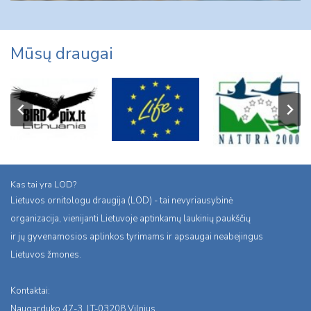
Mūsų draugai
Kas tai yra LOD?
Lietuvos ornitologu draugija (LOD) - tai nevyriausybinė
organizacija, vienijanti Lietuvoje aptinkamų laukinių paukščių
ir jų gyvenamosios aplinkos tyrimams ir apsaugai neabejingus
Lietuvos žmones.
Kontaktai:
Naugarduko 47-3, LT-03208 Vilnius,