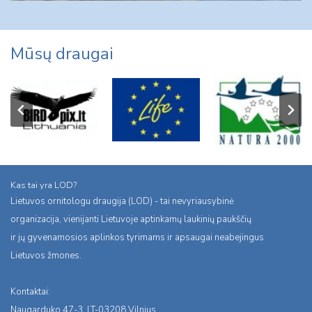
Mūsų draugai
Kas tai yra LOD?
Lietuvos ornitologu draugija (LOD) - tai nevyriausybinė
organizacija, vienijanti Lietuvoje aptinkamų laukinių paukščių
ir jų gyvenamosios aplinkos tyrimams ir apsaugai neabejingus
Lietuvos žmones.
Kontaktai:
Naugarduko 47-3, LT-03208 Vilnius,