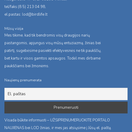
tel/faks:(8 5) 213 04 98,
el.pastas:
lod@birdlife.lt
Mūsų vizija
Mes tikime, kad tik bendromis visų draugijos narių
pastangomis, apjungus visų mūsų entuziazmą, žinias bei
patirtį, sugebėsime pasiekti efektyvesnės ne tik paukščių,
bet kartu ir visos gamtos apsaugos. Todėl mes dirbame
paukščiams bei žmonėms.
Naujienų prenumerata
Visada būkite informuoti – UŽSIPRENUMERUOKITE PORTALO
NAUJIENAS bei LOD žinias, ir mes jas atsiųsime į Jūsų el. paštą.