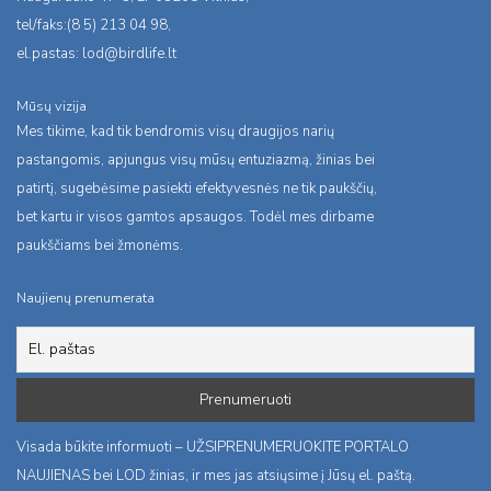
tel/faks:(8 5) 213 04 98,
el.pastas:
lod@birdlife.lt
Mūsų vizija
Mes tikime, kad tik bendromis visų draugijos narių
pastangomis, apjungus visų mūsų entuziazmą, žinias bei
patirtį, sugebėsime pasiekti efektyvesnės ne tik paukščių,
bet kartu ir visos gamtos apsaugos. Todėl mes dirbame
paukščiams bei žmonėms.
Naujienų prenumerata
Visada būkite informuoti – UŽSIPRENUMERUOKITE PORTALO
NAUJIENAS bei LOD žinias, ir mes jas atsiųsime į Jūsų el. paštą.