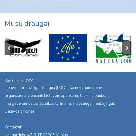
Mūsų draugai
Kas tai yra LOD?
Lietuvos ornitologu draugija (LOD) - tai nevyriausybinė
organizacija, vienijanti Lietuvoje aptinkamų laukinių paukščių
ir jų gyvenamosios aplinkos tyrimams ir apsaugai neabejingus
Lietuvos žmones.
Kontaktai:
Naugarduko 47-3, LT-03208 Vilnius,