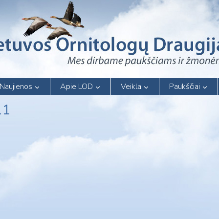
Naujienos
Apie LOD
Veikla
Paukščiai
11