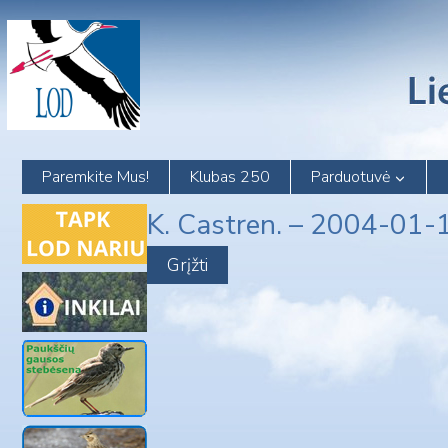
Skip
to
content
Paremkite Mus!
Klubas 250
Parduotuvė
K. Castren. – 2004-01-