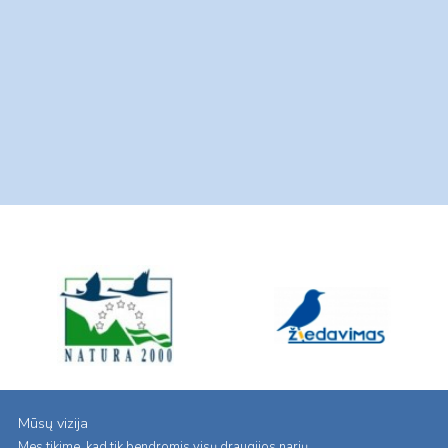
Mūsų vizija
Mes tikime, kad tik bendromis visų draugijos narių