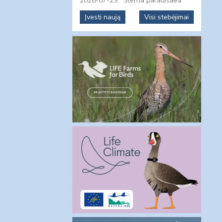
2026-07-29
Sterna paradisaea
Įvesti naują
Visi stebėjimai