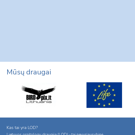
Mūsų draugai
Kas tai yra LOD?
Lietuvos ornitologu draugija (LOD) - tai nevyriausybinė