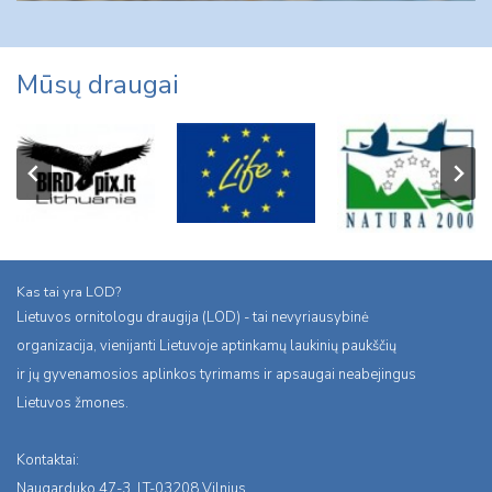
Mūsų draugai
Kas tai yra LOD?
Lietuvos ornitologu draugija (LOD) - tai nevyriausybinė
organizacija, vienijanti Lietuvoje aptinkamų laukinių paukščių
ir jų gyvenamosios aplinkos tyrimams ir apsaugai neabejingus
Lietuvos žmones.
Kontaktai:
Naugarduko 47-3, LT-03208 Vilnius,