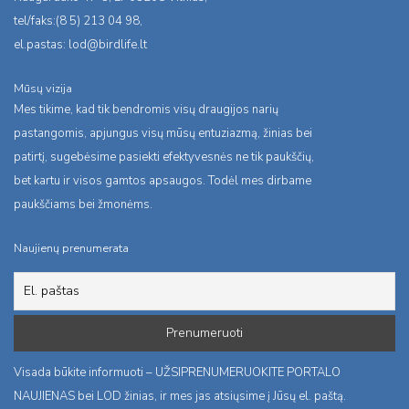
tel/faks:(8 5) 213 04 98,
el.pastas:
lod@birdlife.lt
Mūsų vizija
Mes tikime, kad tik bendromis visų draugijos narių
pastangomis, apjungus visų mūsų entuziazmą, žinias bei
patirtį, sugebėsime pasiekti efektyvesnės ne tik paukščių,
bet kartu ir visos gamtos apsaugos. Todėl mes dirbame
paukščiams bei žmonėms.
Naujienų prenumerata
Visada būkite informuoti – UŽSIPRENUMERUOKITE PORTALO
NAUJIENAS bei LOD žinias, ir mes jas atsiųsime į Jūsų el. paštą.