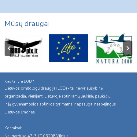
Mūsų draugai
Kas tai yra LOD?
Lietuvos ornitologu draugija (LOD) - tai nevyriausybinė
organizacija, vienijanti Lietuvoje aptinkamų laukinių paukščių
ir jų gyvenamosios aplinkos tyrimams ir apsaugai neabejingus
Lietuvos žmones.
Kontaktai:
Naugarduko 47-3, LT-03208 Vilnius,