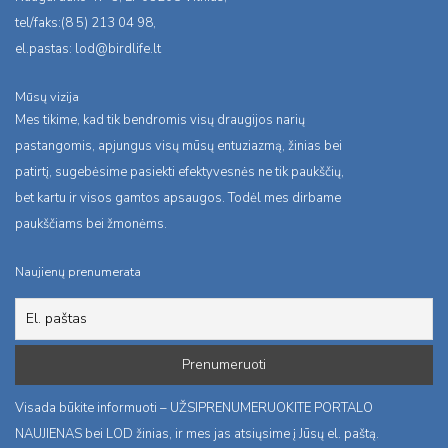
tel/faks:(8 5) 213 04 98,
el.pastas:
lod@birdlife.lt
Mūsų vizija
Mes tikime, kad tik bendromis visų draugijos narių
pastangomis, apjungus visų mūsų entuziazmą, žinias bei
patirtį, sugebėsime pasiekti efektyvesnės ne tik paukščių,
bet kartu ir visos gamtos apsaugos. Todėl mes dirbame
paukščiams bei žmonėms.
Naujienų prenumerata
Visada būkite informuoti – UŽSIPRENUMERUOKITE PORTALO
NAUJIENAS bei LOD žinias, ir mes jas atsiųsime į Jūsų el. paštą.