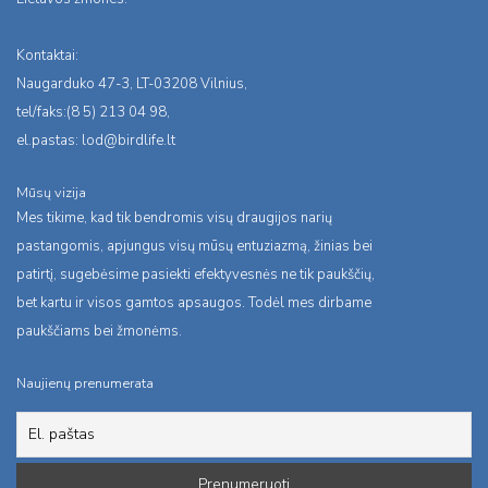
Kontaktai:
Naugarduko 47-3, LT-03208 Vilnius,
tel/faks:(8 5) 213 04 98,
el.pastas:
lod@birdlife.lt
Mūsų vizija
Mes tikime, kad tik bendromis visų draugijos narių
pastangomis, apjungus visų mūsų entuziazmą, žinias bei
patirtį, sugebėsime pasiekti efektyvesnės ne tik paukščių,
bet kartu ir visos gamtos apsaugos. Todėl mes dirbame
paukščiams bei žmonėms.
Naujienų prenumerata