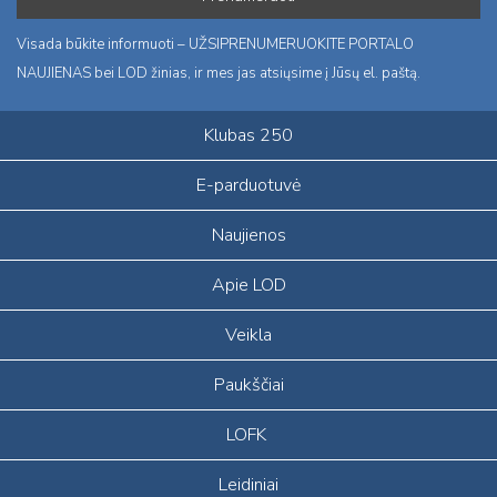
Visada būkite informuoti – UŽSIPRENUMERUOKITE PORTALO
NAUJIENAS bei LOD žinias, ir mes jas atsiųsime į Jūsų el. paštą.
Klubas 250
E-parduotuvė
Naujienos
Apie LOD
Veikla
Paukščiai
LOFK
Leidiniai