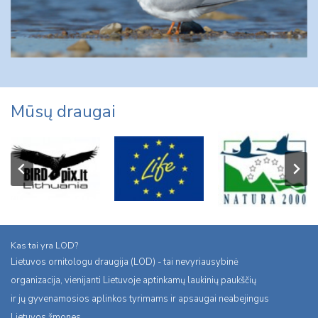
Mūsų draugai
Kas tai yra LOD?
Lietuvos ornitologu draugija (LOD) - tai nevyriausybinė
organizacija, vienijanti Lietuvoje aptinkamų laukinių paukščių
ir jų gyvenamosios aplinkos tyrimams ir apsaugai neabejingus
Lietuvos žmones.