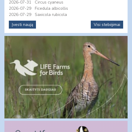
2026-07-31
Circus cyaneus
2026-07-29
Ficedula albicollis
2026-07-29
Saxicola rubicola
Įvesti naują
Visi stebėjimai