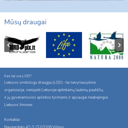
Mūsų draugai
Kas tai yra LOD?
Lietuvos ornitologu draugija (LOD) - tai nevyriausybinė
organizacija, vienijanti Lietuvoje aptinkamų laukinių paukščių
ir jų gyvenamosios aplinkos tyrimams ir apsaugai neabejingus
Lietuvos žmones.
Kontaktai:
Naugarduko 47-3, LT-03208 Vilnius,