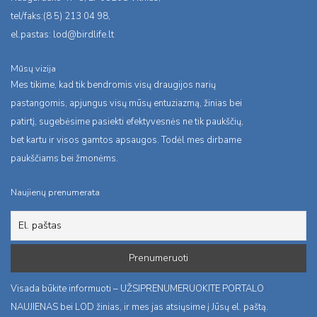
tel/faks:(8 5) 213 04 98,
el.pastas:
lod@birdlife.lt
Mūsų vizija
Mes tikime, kad tik bendromis visų draugijos narių
pastangomis, apjungus visų mūsų entuziazmą, žinias bei
patirtį, sugebėsime pasiekti efektyvesnės ne tik paukščių,
bet kartu ir visos gamtos apsaugos. Todėl mes dirbame
paukščiams bei žmonėms.
Naujienų prenumerata
Visada būkite informuoti – UŽSIPRENUMERUOKITE PORTALO
NAUJIENAS bei LOD žinias, ir mes jas atsiųsime į Jūsų el. paštą.