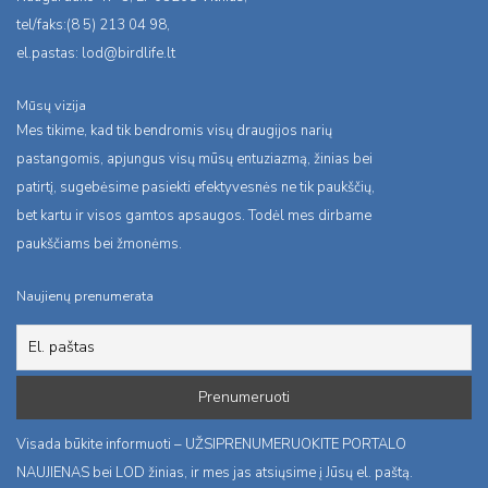
tel/faks:(8 5) 213 04 98,
el.pastas:
lod@birdlife.lt
Mūsų vizija
Mes tikime, kad tik bendromis visų draugijos narių
pastangomis, apjungus visų mūsų entuziazmą, žinias bei
patirtį, sugebėsime pasiekti efektyvesnės ne tik paukščių,
bet kartu ir visos gamtos apsaugos. Todėl mes dirbame
paukščiams bei žmonėms.
Naujienų prenumerata
Visada būkite informuoti – UŽSIPRENUMERUOKITE PORTALO
NAUJIENAS bei LOD žinias, ir mes jas atsiųsime į Jūsų el. paštą.