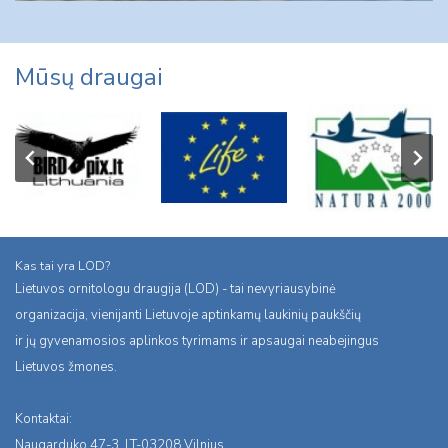
Mūsų draugai
Kas tai yra LOD?
Lietuvos ornitologu draugija (LOD) - tai nevyriausybinė
organizacija, vienijanti Lietuvoje aptinkamų laukinių paukščių
ir jų gyvenamosios aplinkos tyrimams ir apsaugai neabejingus
Lietuvos žmones.
Kontaktai:
Naugarduko 47-3, LT-03208 Vilnius,