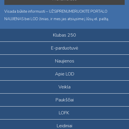
Visada būkite informuoti – UŽSIPRENUMERUOKITE PORTALO
NAUJIENAS bei LOD žinias, ir mes jas atsiųsime į Jūsų el. paštą.
Klubas 250
E-parduotuvė
Naujienos
Apie LOD
Veikla
Paukščiai
LOFK
Leidiniai