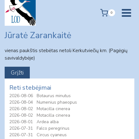
Skip
to
0
content
Jūratė Zarankaitė
vienas paukštis stebėtas netoli Kerkutviečių km. (Pagėgių
savivaldybėje)
Reti stebėjimai
2026-08-06
Botaurus minutus
2026-08-04
Numenius phaeopus
2026-08-02
Motacilla cinerea
2026-08-02
Motacilla cinerea
2026-08-01
Ardea alba
2026-07-31
Falco peregrinus
2026-07-31
Circus cyaneus