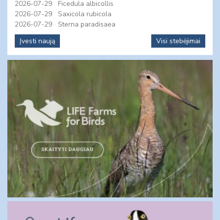
2026-07-29
Ficedula albicollis
2026-07-29
Saxicola rubicola
2026-07-29
Sterna paradisaea
Įvesti naują
Visi stebėjimai