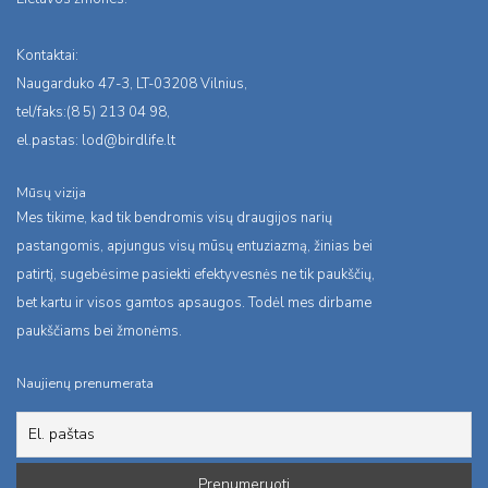
Kontaktai:
Naugarduko 47-3, LT-03208 Vilnius,
tel/faks:(8 5) 213 04 98,
el.pastas:
lod@birdlife.lt
Mūsų vizija
Mes tikime, kad tik bendromis visų draugijos narių
pastangomis, apjungus visų mūsų entuziazmą, žinias bei
patirtį, sugebėsime pasiekti efektyvesnės ne tik paukščių,
bet kartu ir visos gamtos apsaugos. Todėl mes dirbame
paukščiams bei žmonėms.
Naujienų prenumerata