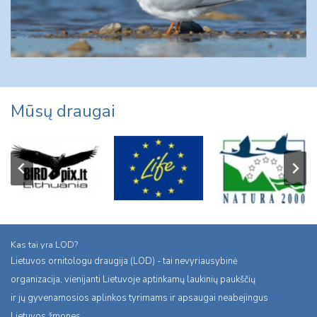
Mūsų draugai
Kas tai yra LOD?
Lietuvos ornitologu draugija (LOD) - tai nevyriausybinė
organizacija, vienijanti Lietuvoje aptinkamų laukinių paukščių
ir jų gyvenamosios aplinkos tyrimams ir apsaugai neabejingus
Lietuvos žmones.