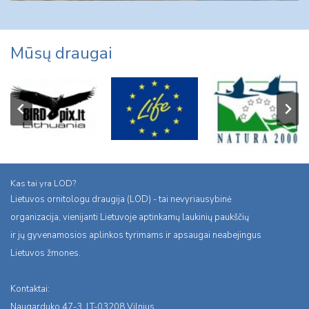
Mūsų draugai
Kas tai yra LOD?
Lietuvos ornitologu draugija (LOD) - tai nevyriausybinė
organizacija, vienijanti Lietuvoje aptinkamų laukinių paukščių
ir jų gyvenamosios aplinkos tyrimams ir apsaugai neabejingus
Lietuvos žmones.
Kontaktai:
Naugarduko 47-3, LT-03208 Vilnius,