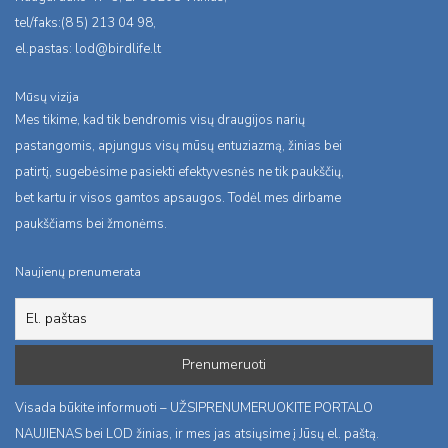
tel/faks:(8 5) 213 04 98,
el.pastas:
lod@birdlife.lt
Mūsų vizija
Mes tikime, kad tik bendromis visų draugijos narių
pastangomis, apjungus visų mūsų entuziazmą, žinias bei
patirtį, sugebėsime pasiekti efektyvesnės ne tik paukščių,
bet kartu ir visos gamtos apsaugos. Todėl mes dirbame
paukščiams bei žmonėms.
Naujienų prenumerata
Visada būkite informuoti – UŽSIPRENUMERUOKITE PORTALO
NAUJIENAS bei LOD žinias, ir mes jas atsiųsime į Jūsų el. paštą.