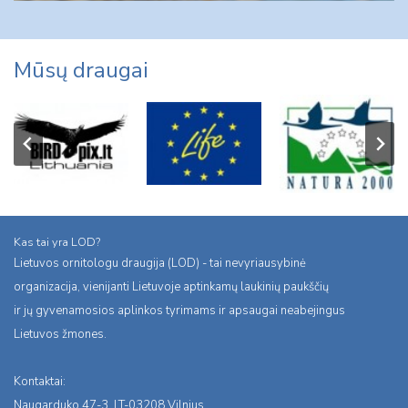
Mūsų draugai
Kas tai yra LOD?
Lietuvos ornitologu draugija (LOD) - tai nevyriausybinė
organizacija, vienijanti Lietuvoje aptinkamų laukinių paukščių
ir jų gyvenamosios aplinkos tyrimams ir apsaugai neabejingus
Lietuvos žmones.
Kontaktai:
Naugarduko 47-3, LT-03208 Vilnius,