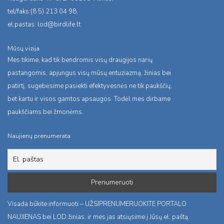
tel/faks:(8 5) 213 04 98,
el.pastas:
lod@birdlife.lt
Mūsų vizija
Mes tikime, kad tik bendromis visų draugijos narių
pastangomis, apjungus visų mūsų entuziazmą, žinias bei
patirtį, sugebėsime pasiekti efektyvesnės ne tik paukščių,
bet kartu ir visos gamtos apsaugos. Todėl mes dirbame
paukščiams bei žmonėms.
Naujienų prenumerata
Visada būkite informuoti – UŽSIPRENUMERUOKITE PORTALO
NAUJIENAS bei LOD žinias, ir mes jas atsiųsime į Jūsų el. paštą.