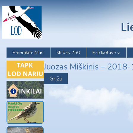
Skip
to
content
Paremkite Mus!
Klubas 250
Parduotuvė
Juozas Miškinis – 2018