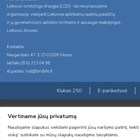
Lietuvos ornitologu draugija (LOD) - tai nevyriausybinė
organizacija, vienijanti Lietuvoje aptinkamų laukinių paukščių
ir jų gyvenamosios aplinkos tyrimams ir apsaugai neabejingus
Lietuvos žmones.
Kontaktai:
Naugarduko 47-3, LT-03208 Vilnius,
tel/faks:(8 5) 213 04 98,
el.pastas:
lod@birdlife.lt
Klubas 250
E-parduotuvė
Portalas sukurtas įgyvendinant Lietuvos Respublikos, Europos ekonominė
Vertiname jūsų privatumą
„LOD visuomeninės /gamtosauginės veiklos sustiprinimas ir įvaizdžio for
įgyvendinimo sutarties numeris 2004-LT0008-NVO-1EEE/NOR-02-059)
Naudojame slapukus siekdami pagerinti jūsų naršymo patirtį, teikti 
2012 © Lietuvos Ornitologų Draugija © 2014, Visos teisės saugomos
viską“ sutinkate su mūsų slapukų naudojimo taisyklėmis.