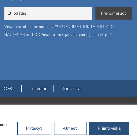
Visada būkite informuoti – UŽSIPRENUMERUOKITE PORTALO
NAUJIENAS bei LOD žinias, ir mes jas atsiųsime į Jūsų el. paštą.
LOFK
Leidiniai
Kontaktai
ktį
imti
Pritaikyti
Atmesti
Priimti viską
Sprendimas:
Electronic Solutions for Business