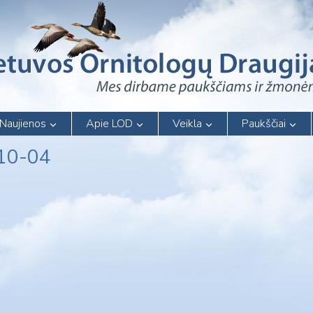
Naujienos
Apie LOD
Veikla
Paukščiai
-10-04