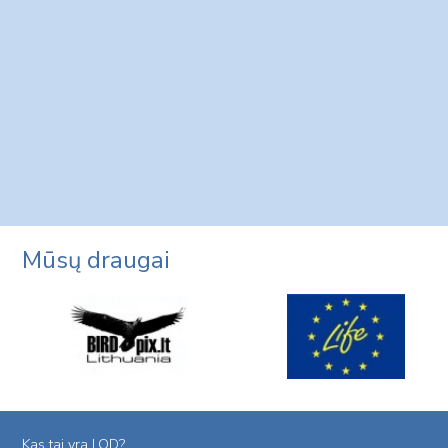
Mūsų draugai
Kas tai yra LOD?