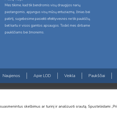
Mes tikime, kad tik bendromis visų draugijos narių
pastangomis, apjungus visų mūsų entuziazmą, žinias bei
patirtį, sugebėsime pasiekti efektyvesnės ne tik paukščių,
bet kartu ir visos gamtos apsaugos. Todėl mes dirbame
paukščiams bei žmonėms.
Naujienos
Apie LOD
Veikla
Paukščiai
s erdvės ir Norvegijos finansinių mechanizmų iš dalies finansuojamą paproje
mavimas įtraukiant visuomenę į aplinkosauginių tyrimų veiklą“ (paprojekčio
suasmenintus skelbimus ar turinį ir analizuoti srautą. Spustelėdami „Pri