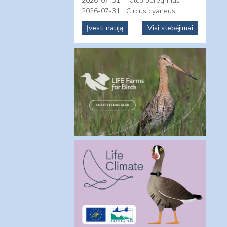
2026-07-31
Falco peregrinus
2026-07-31
Circus cyaneus
Įvesti naują
Visi stebėjimai