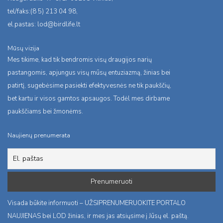
tel/faks:(8 5) 213 04 98,
el.pastas:
lod@birdlife.lt
Mūsų vizija
Mes tikime, kad tik bendromis visų draugijos narių
pastangomis, apjungus visų mūsų entuziazmą, žinias bei
patirtį, sugebėsime pasiekti efektyvesnės ne tik paukščių,
bet kartu ir visos gamtos apsaugos. Todėl mes dirbame
paukščiams bei žmonėms.
Naujienų prenumerata
Visada būkite informuoti – UŽSIPRENUMERUOKITE PORTALO
NAUJIENAS bei LOD žinias, ir mes jas atsiųsime į Jūsų el. paštą.