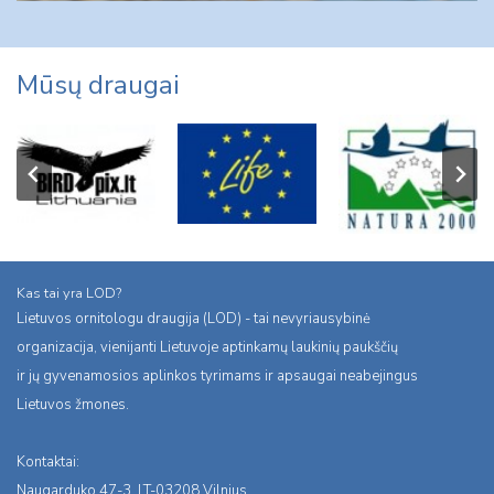
Mūsų draugai
Kas tai yra LOD?
Lietuvos ornitologu draugija (LOD) - tai nevyriausybinė
organizacija, vienijanti Lietuvoje aptinkamų laukinių paukščių
ir jų gyvenamosios aplinkos tyrimams ir apsaugai neabejingus
Lietuvos žmones.
Kontaktai:
Naugarduko 47-3, LT-03208 Vilnius,