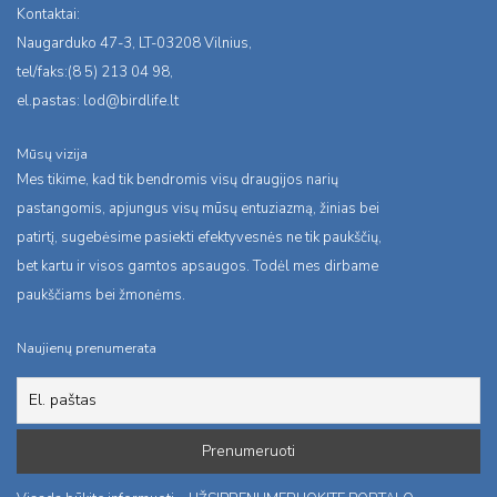
Kontaktai:
Naugarduko 47-3, LT-03208 Vilnius,
tel/faks:(8 5) 213 04 98,
el.pastas:
lod@birdlife.lt
Mūsų vizija
Mes tikime, kad tik bendromis visų draugijos narių
pastangomis, apjungus visų mūsų entuziazmą, žinias bei
patirtį, sugebėsime pasiekti efektyvesnės ne tik paukščių,
bet kartu ir visos gamtos apsaugos. Todėl mes dirbame
paukščiams bei žmonėms.
Naujienų prenumerata