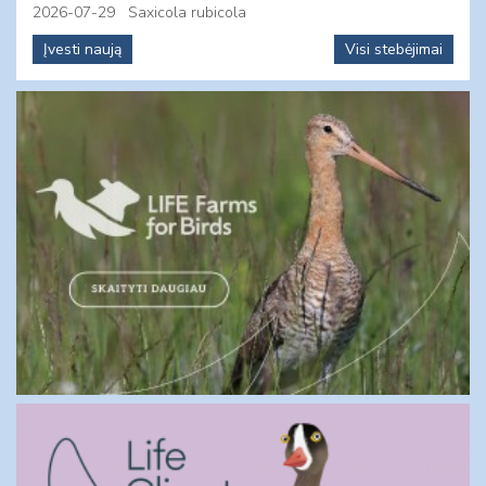
2026-07-29
Saxicola rubicola
Įvesti naują
Visi stebėjimai