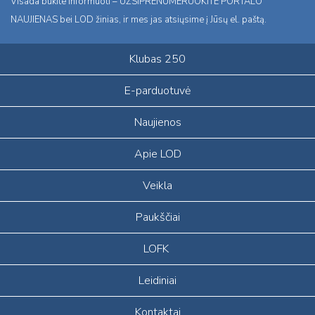
Visada būkite informuoti – UŽSIPRENUMERUOKITE PORTALO
NAUJIENAS bei LOD žinias, ir mes jas atsiųsime į Jūsų el. paštą.
Klubas 250
E-parduotuvė
Naujienos
Apie LOD
Veikla
Paukščiai
LOFK
Leidiniai
Kontaktai