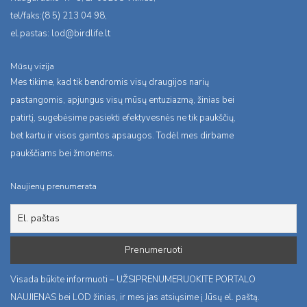
tel/faks:(8 5) 213 04 98,
el.pastas:
lod@birdlife.lt
Mūsų vizija
Mes tikime, kad tik bendromis visų draugijos narių
pastangomis, apjungus visų mūsų entuziazmą, žinias bei
patirtį, sugebėsime pasiekti efektyvesnės ne tik paukščių,
bet kartu ir visos gamtos apsaugos. Todėl mes dirbame
paukščiams bei žmonėms.
Naujienų prenumerata
Visada būkite informuoti – UŽSIPRENUMERUOKITE PORTALO
NAUJIENAS bei LOD žinias, ir mes jas atsiųsime į Jūsų el. paštą.