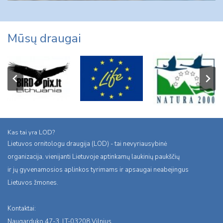
Mūsų draugai
Kas tai yra LOD?
Lietuvos ornitologu draugija (LOD) - tai nevyriausybinė
organizacija, vienijanti Lietuvoje aptinkamų laukinių paukščių
ir jų gyvenamosios aplinkos tyrimams ir apsaugai neabejingus
Lietuvos žmones.
Kontaktai:
Naugarduko 47-3, LT-03208 Vilnius,