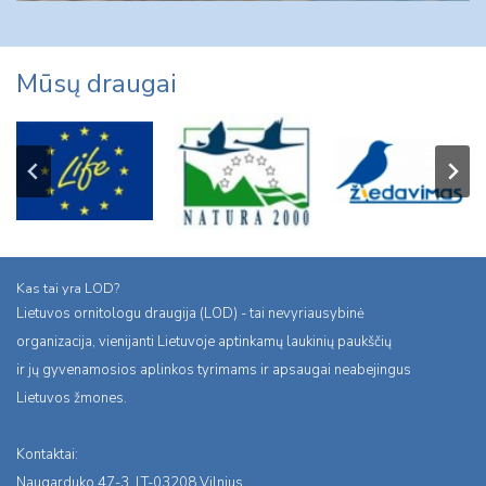
Mūsų draugai
Kas tai yra LOD?
Lietuvos ornitologu draugija (LOD) - tai nevyriausybinė
organizacija, vienijanti Lietuvoje aptinkamų laukinių paukščių
ir jų gyvenamosios aplinkos tyrimams ir apsaugai neabejingus
Lietuvos žmones.
Kontaktai:
Naugarduko 47-3, LT-03208 Vilnius,