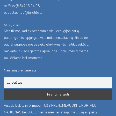
tel/faks:(8 5) 213 04 98,
el.pastas:
lod@birdlife.lt
Mūsų vizija
Mes tikime, kad tik bendromis visų draugijos narių
pastangomis, apjungus visų mūsų entuziazmą, žinias bei
patirtį, sugebėsime pasiekti efektyvesnės ne tik paukščių,
bet kartu ir visos gamtos apsaugos. Todėl mes dirbame
paukščiams bei žmonėms.
Naujienų prenumerata
Visada būkite informuoti – UŽSIPRENUMERUOKITE PORTALO
NAUJIENAS bei LOD žinias, ir mes jas atsiųsime į Jūsų el. paštą.