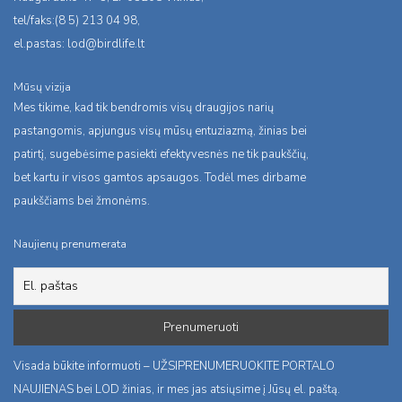
tel/faks:(8 5) 213 04 98,
el.pastas:
lod@birdlife.lt
Mūsų vizija
Mes tikime, kad tik bendromis visų draugijos narių
pastangomis, apjungus visų mūsų entuziazmą, žinias bei
patirtį, sugebėsime pasiekti efektyvesnės ne tik paukščių,
bet kartu ir visos gamtos apsaugos. Todėl mes dirbame
paukščiams bei žmonėms.
Naujienų prenumerata
Visada būkite informuoti – UŽSIPRENUMERUOKITE PORTALO
NAUJIENAS bei LOD žinias, ir mes jas atsiųsime į Jūsų el. paštą.