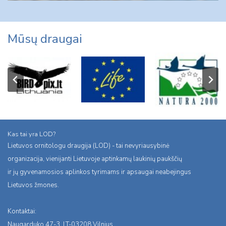
Mūsų draugai
Kas tai yra LOD?
Lietuvos ornitologu draugija (LOD) - tai nevyriausybinė
organizacija, vienijanti Lietuvoje aptinkamų laukinių paukščių
ir jų gyvenamosios aplinkos tyrimams ir apsaugai neabejingus
Lietuvos žmones.
Kontaktai:
Naugarduko 47-3, LT-03208 Vilnius,