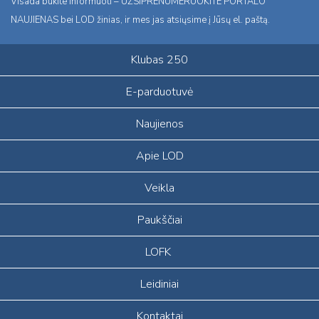
Visada būkite informuoti – UŽSIPRENUMERUOKITE PORTALO
NAUJIENAS bei LOD žinias, ir mes jas atsiųsime į Jūsų el. paštą.
Klubas 250
E-parduotuvė
Naujienos
Apie LOD
Veikla
Paukščiai
LOFK
Leidiniai
Kontaktai