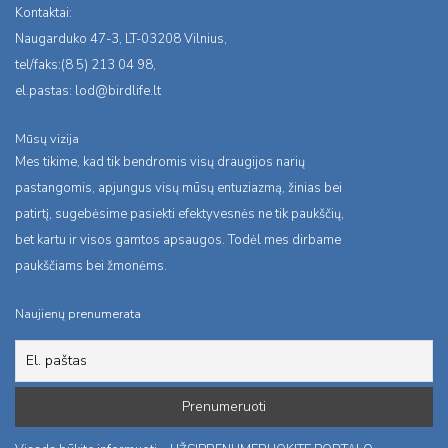
Kontaktai:
Naugarduko 47-3, LT-03208 Vilnius,
tel/faks:(8 5) 213 04 98,
el.pastas:
lod@birdlife.lt
Mūsų vizija
Mes tikime, kad tik bendromis visų draugijos narių
pastangomis, apjungus visų mūsų entuziazmą, žinias bei
patirtį, sugebėsime pasiekti efektyvesnės ne tik paukščių,
bet kartu ir visos gamtos apsaugos. Todėl mes dirbame
paukščiams bei žmonėms.
Naujienų prenumerata