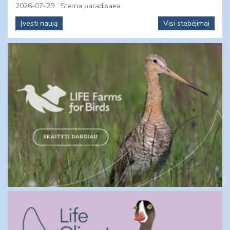
2026-07-29
Sterna paradisaea
Įvesti naują
Visi stebėjimai