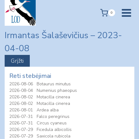
Skip
to
0
content
Irmantas Šalaševičius – 2023-
04-08
Reti stebėjimai
2026-08-06
Botaurus minutus
2026-08-04
Numenius phaeopus
2026-08-02
Motacilla cinerea
2026-08-02
Motacilla cinerea
2026-08-01
Ardea alba
2026-07-31
Falco peregrinus
2026-07-31
Circus cyaneus
2026-07-29
Ficedula albicollis
2026-07-29
Saxicola rubicola