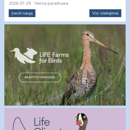
2026-07-29
Sterna paradisaea
Įvesti naują
Visi stebėjimai