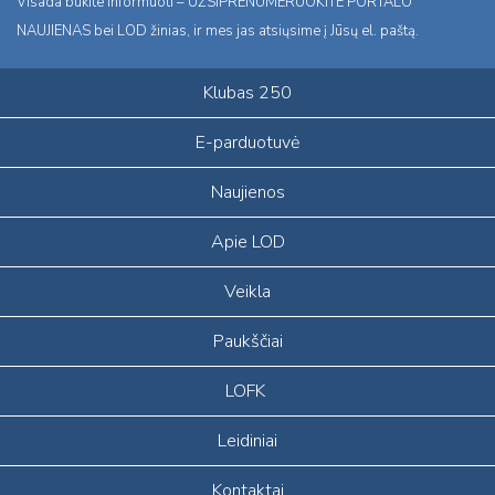
Visada būkite informuoti – UŽSIPRENUMERUOKITE PORTALO
NAUJIENAS bei LOD žinias, ir mes jas atsiųsime į Jūsų el. paštą.
Klubas 250
E-parduotuvė
Naujienos
Apie LOD
Veikla
Paukščiai
LOFK
Leidiniai
Kontaktai