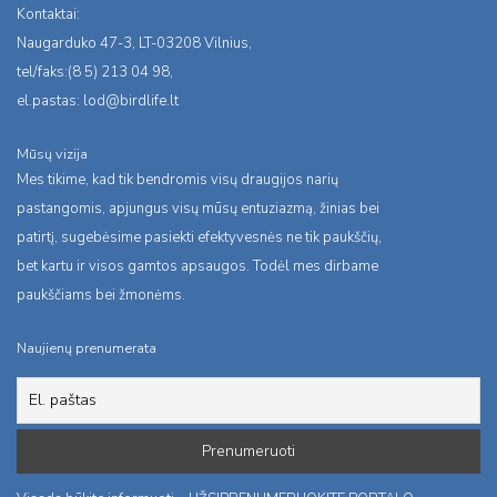
Kontaktai:
Naugarduko 47-3, LT-03208 Vilnius,
tel/faks:(8 5) 213 04 98,
el.pastas:
lod@birdlife.lt
Mūsų vizija
Mes tikime, kad tik bendromis visų draugijos narių
pastangomis, apjungus visų mūsų entuziazmą, žinias bei
patirtį, sugebėsime pasiekti efektyvesnės ne tik paukščių,
bet kartu ir visos gamtos apsaugos. Todėl mes dirbame
paukščiams bei žmonėms.
Naujienų prenumerata