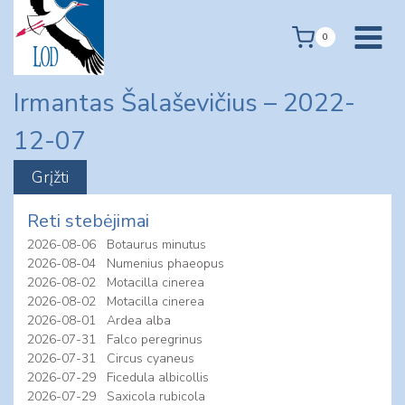
Skip
to
0
content
Irmantas Šalaševičius – 2022-
12-07
Reti stebėjimai
2026-08-06
Botaurus minutus
2026-08-04
Numenius phaeopus
2026-08-02
Motacilla cinerea
2026-08-02
Motacilla cinerea
2026-08-01
Ardea alba
2026-07-31
Falco peregrinus
2026-07-31
Circus cyaneus
2026-07-29
Ficedula albicollis
2026-07-29
Saxicola rubicola