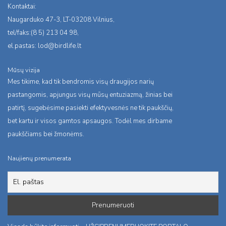
Kontaktai:
Naugarduko 47-3, LT-03208 Vilnius,
tel/faks:(8 5) 213 04 98,
el.pastas:
lod@birdlife.lt
Mūsų vizija
Mes tikime, kad tik bendromis visų draugijos narių
pastangomis, apjungus visų mūsų entuziazmą, žinias bei
patirtį, sugebėsime pasiekti efektyvesnės ne tik paukščių,
bet kartu ir visos gamtos apsaugos. Todėl mes dirbame
paukščiams bei žmonėms.
Naujienų prenumerata