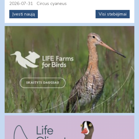
2026-07-31
Circus cyaneus
Įvesti naują
Visi stebėjimai