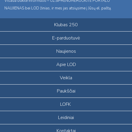
Visada būkite informuoti – UŽSIPRENUMERUOKITE PORTALO
NAUJIENAS bei LOD žinias, ir mes jas atsiųsime į Jūsų el. paštą.
Klubas 250
E-parduotuvė
Naujienos
Apie LOD
Veikla
Paukščiai
LOFK
Leidiniai
Kontaktai