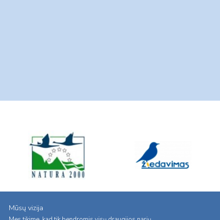
Mūsų vizija
Mes tikime, kad tik bendromis visų draugijos narių