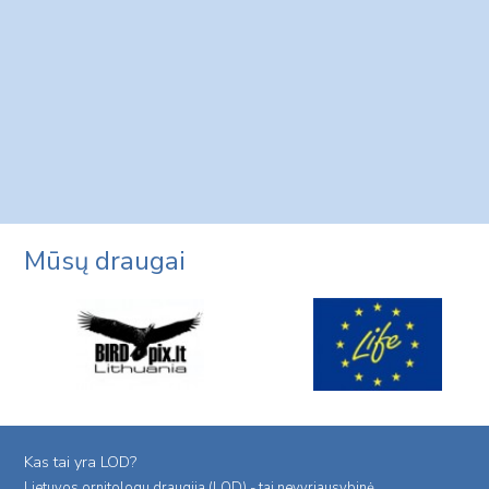
Mūsų draugai
Kas tai yra LOD?
Lietuvos ornitologu draugija (LOD) - tai nevyriausybinė