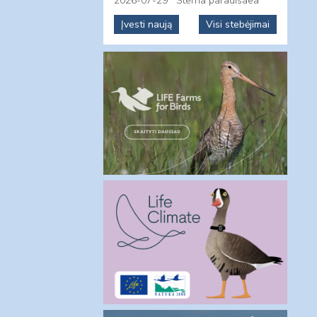
2026-07-29
Sterna paradisaea
Įvesti naują
Visi stebėjimai