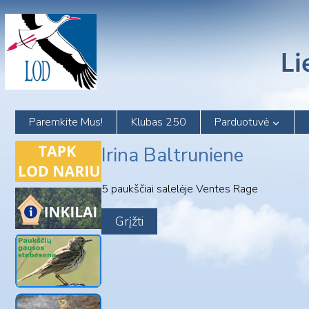
Skip
to
content
Paremkite Mus!
Klubas 250
Parduotuvė
Irina Baltruniene
5 paukščiai salelėje Ventes Rage