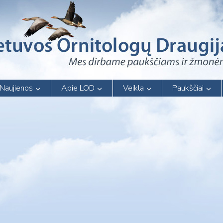
Naujienos
Apie LOD
Veikla
Paukščiai