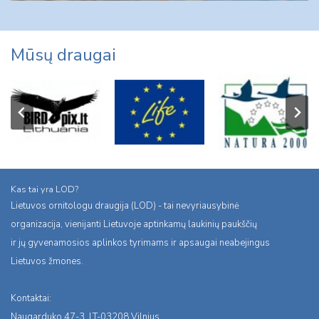
Mūsų draugai
Kas tai yra LOD?
Lietuvos ornitologu draugija (LOD) - tai nevyriausybinė
organizacija, vienijanti Lietuvoje aptinkamų laukinių paukščių
ir jų gyvenamosios aplinkos tyrimams ir apsaugai neabejingus
Lietuvos žmones.
Kontaktai:
Naugarduko 47-3, LT-03208 Vilnius,