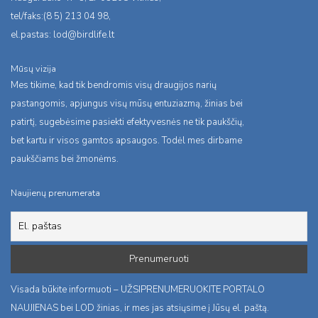
tel/faks:(8 5) 213 04 98,
el.pastas:
lod@birdlife.lt
Mūsų vizija
Mes tikime, kad tik bendromis visų draugijos narių
pastangomis, apjungus visų mūsų entuziazmą, žinias bei
patirtį, sugebėsime pasiekti efektyvesnės ne tik paukščių,
bet kartu ir visos gamtos apsaugos. Todėl mes dirbame
paukščiams bei žmonėms.
Naujienų prenumerata
Visada būkite informuoti – UŽSIPRENUMERUOKITE PORTALO
NAUJIENAS bei LOD žinias, ir mes jas atsiųsime į Jūsų el. paštą.