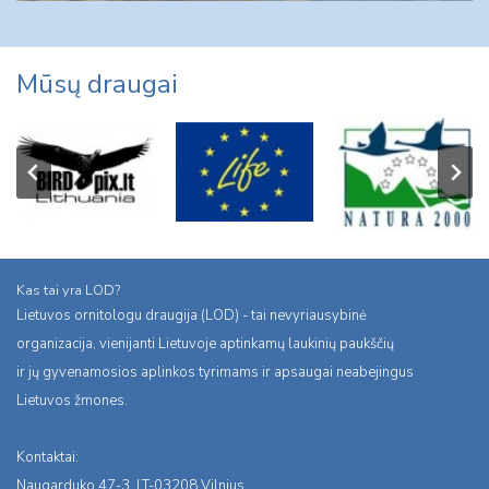
Mūsų draugai
Kas tai yra LOD?
Lietuvos ornitologu draugija (LOD) - tai nevyriausybinė
organizacija, vienijanti Lietuvoje aptinkamų laukinių paukščių
ir jų gyvenamosios aplinkos tyrimams ir apsaugai neabejingus
Lietuvos žmones.
Kontaktai:
Naugarduko 47-3, LT-03208 Vilnius,