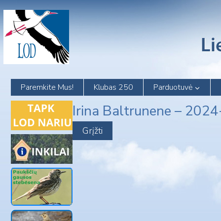
Skip
to
content
Paremkite Mus!
Klubas 250
Parduotuvė
Irina Baltrunene – 202