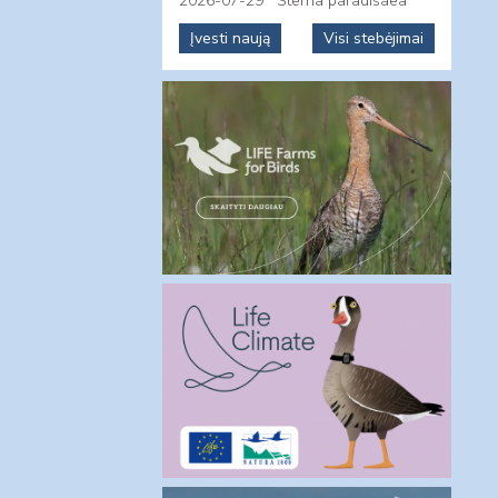
2026-07-29
Sterna paradisaea
Įvesti naują
Visi stebėjimai