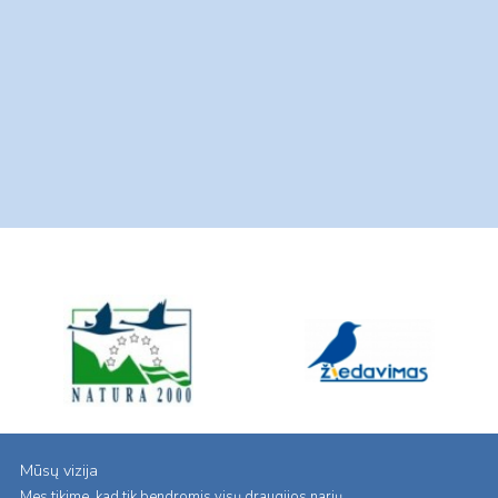
Mūsų vizija
Mes tikime, kad tik bendromis visų draugijos narių