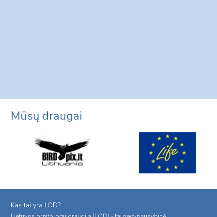
Mūsų draugai
Kas tai yra LOD?
Lietuvos ornitologu draugija (LOD) - tai nevyriausybinė