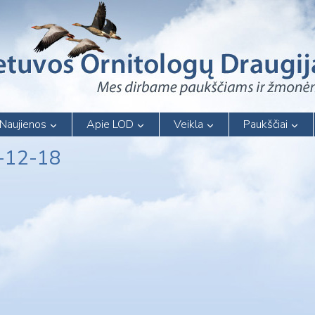
Naujienos
Apie LOD
Veikla
Paukščiai
4-12-18