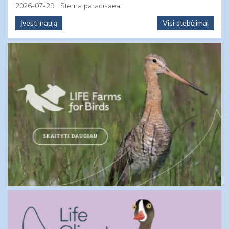
2026-07-29
Sterna paradisaea
Įvesti naują
Visi stebėjimai