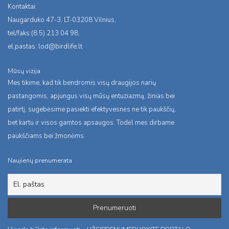
Kontaktai:
Naugarduko 47-3, LT-03208 Vilnius,
tel/faks:(8 5) 213 04 98,
el.pastas:
lod@birdlife.lt
Mūsų vizija
Mes tikime, kad tik bendromis visų draugijos narių
pastangomis, apjungus visų mūsų entuziazmą, žinias bei
patirtį, sugebėsime pasiekti efektyvesnės ne tik paukščių,
bet kartu ir visos gamtos apsaugos. Todėl mes dirbame
paukščiams bei žmonėms.
Naujienų prenumerata