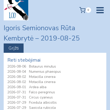
Skip
to
0
content
Igoris Semionovas Rūta
Kembrytė – 2019-08-25
Reti stebėjimai
2026-08-06
Botaurus minutus
2026-08-04
Numenius phaeopus
2026-08-02
Motacilla cinerea
2026-08-02
Motacilla cinerea
2026-08-01
Ardea alba
2026-07-31
Falco peregrinus
2026-07-31
Circus cyaneus
2026-07-29
Ficedula albicollis
2026-07-29
Saxicola rubicola