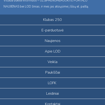
Visada būkite informuoti – UŽSIPRENUMERUOKITE PORTALO
NAUJIENAS bei LOD žinias, ir mes jas atsiųsime į Jūsų el. paštą.
Klubas 250
E-parduotuvė
Naujienos
Apie LOD
Veikla
Paukščiai
LOFK
Leidiniai
Kontaktai