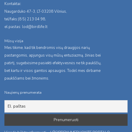
Kontaktai:
Naugarduko 47-3, LT-03208 Vilnius,
tel/faks:(8 5) 213 04 98,
el.pastas:
lod@birdlife.lt
Mūsų vizija
Mes tikime, kad tik bendromis visų draugijos narių
pastangomis, apjungus visų mūsų entuziazmą, žinias bei
patirtį, sugebėsime pasiekti efektyvesnės ne tik paukščių,
bet kartu ir visos gamtos apsaugos. Todėl mes dirbame
paukščiams bei žmonėms.
Naujienų prenumerata