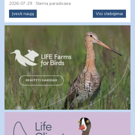
2026-07-29
Sterna paradisaea
Įvesti naują
Visi stebėjimai