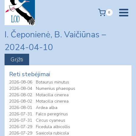
Skip
to
0
content
I. Čeponienė, B. Vaičiūnas –
2024-04-10
Reti stebėjimai
2026-08-06
Botaurus minutus
2026-08-04
Numenius phaeopus
2026-08-02
Motacilla cinerea
2026-08-02
Motacilla cinerea
2026-08-01
Ardea alba
2026-07-31
Falco peregrinus
2026-07-31
Circus cyaneus
2026-07-29
Ficedula albicollis
2026-07-29
Saxicola rubicola