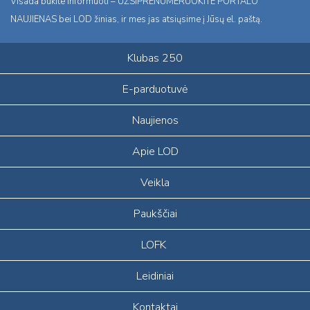
Visada būkite informuoti – UŽSIPRENUMERUOKITE PORTALO
NAUJIENAS bei LOD žinias, ir mes jas atsiųsime į Jūsų el. paštą.
Klubas 250
E-parduotuvė
Naujienos
Apie LOD
Veikla
Paukščiai
LOFK
Leidiniai
Kontaktai