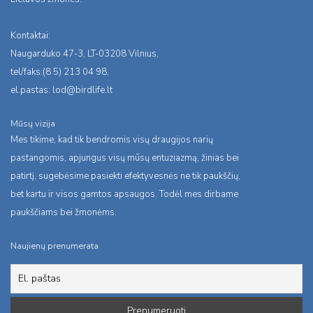
Kontaktai:
Naugarduko 47-3, LT-03208 Vilnius,
tel/faks:(8 5) 213 04 98,
el.pastas:
lod@birdlife.lt
Mūsų vizija
Mes tikime, kad tik bendromis visų draugijos narių
pastangomis, apjungus visų mūsų entuziazmą, žinias bei
patirtį, sugebėsime pasiekti efektyvesnės ne tik paukščių,
bet kartu ir visos gamtos apsaugos. Todėl mes dirbame
paukščiams bei žmonėms.
Naujienų prenumerata