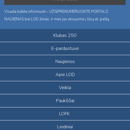
Visada būkite informuoti – UŽSIPRENUMERUOKITE PORTALO
NAUJIENAS bei LOD žinias, ir mes jas atsiųsime į Jūsų el. paštą.
Klubas 250
E-parduotuvė
Naujienos
Apie LOD
Veikla
Paukščiai
LOFK
Leidiniai