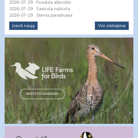
2026-07-29
Ficedula albicollis
2026-07-29
Saxicola rubicola
2026-07-29
Sterna paradisaea
Įvesti naują
Visi stebėjimai