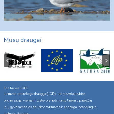
Mūsų draugai
Kas tai yra LOD?
Lietuvos ornitologu draugija (LOD) - tai nevyriausybinė
organizacija, vienijanti Lietuvoje aptinkamų laukinių paukščių
ir jų gyvenamosios aplinkos tyrimams ir apsaugai neabejingus
Lietuvos žmones.