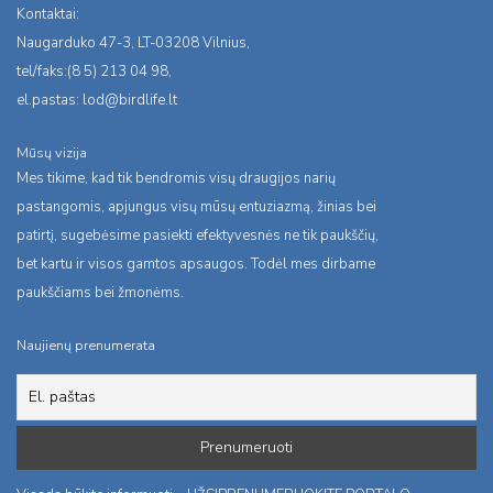
Kontaktai:
Naugarduko 47-3, LT-03208 Vilnius,
tel/faks:(8 5) 213 04 98,
el.pastas:
lod@birdlife.lt
Mūsų vizija
Mes tikime, kad tik bendromis visų draugijos narių
pastangomis, apjungus visų mūsų entuziazmą, žinias bei
patirtį, sugebėsime pasiekti efektyvesnės ne tik paukščių,
bet kartu ir visos gamtos apsaugos. Todėl mes dirbame
paukščiams bei žmonėms.
Naujienų prenumerata