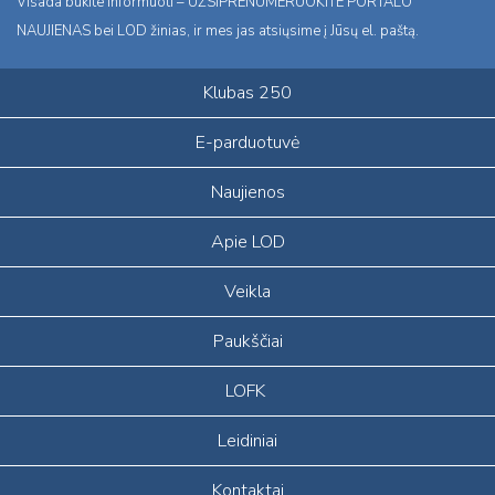
Visada būkite informuoti – UŽSIPRENUMERUOKITE PORTALO
NAUJIENAS bei LOD žinias, ir mes jas atsiųsime į Jūsų el. paštą.
Klubas 250
E-parduotuvė
Naujienos
Apie LOD
Veikla
Paukščiai
LOFK
Leidiniai
Kontaktai