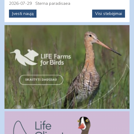
2026-07-29
Sterna paradisaea
Įvesti naują
Visi stebėjimai