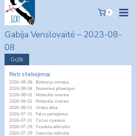
Skip
to
0
content
Gabija Venslovaitė – 2023-08-
08
Reti stebėjimai
2026-08-06
Botaurus minutus
2026-08-04
Numenius phaeopus
2026-08-02
Motacilla cinerea
2026-08-02
Motacilla cinerea
2026-08-01
Ardea alba
2026-07-31
Falco peregrinus
2026-07-31
Circus cyaneus
2026-07-29
Ficedula albicollis
2026-07-29
Saxicola rubicola