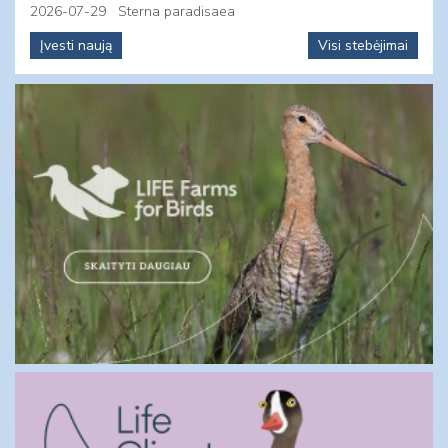
2026-07-29
Sterna paradisaea
Įvesti naują
Visi stebėjimai