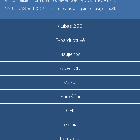
Visada būkite informuoti – UŽSIPRENUMERUOKITE PORTALO
NAUJIENAS bei LOD žinias, ir mes jas atsiųsime į Jūsų el. paštą.
Klubas 250
E-parduotuvė
Naujienos
Apie LOD
Veikla
Paukščiai
LOFK
Leidiniai
Kontaktai