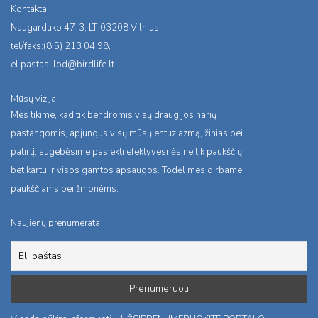
Kontaktai:
Naugarduko 47-3, LT-03208 Vilnius,
tel/faks:(8 5) 213 04 98,
el.pastas:
lod@birdlife.lt
Mūsų vizija
Mes tikime, kad tik bendromis visų draugijos narių
pastangomis, apjungus visų mūsų entuziazmą, žinias bei
patirtį, sugebėsime pasiekti efektyvesnės ne tik paukščių,
bet kartu ir visos gamtos apsaugos. Todėl mes dirbame
paukščiams bei žmonėms.
Naujienų prenumerata