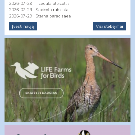
2026-07-29
Ficedula albicollis
2026-07-29
Saxicola rubicola
2026-07-29
Sterna paradisaea
Įvesti naują
Visi stebėjimai