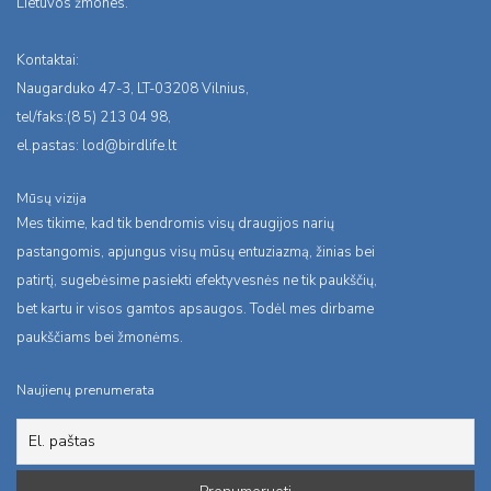
Lietuvos žmones.
Kontaktai:
Naugarduko 47-3, LT-03208 Vilnius,
tel/faks:(8 5) 213 04 98,
el.pastas:
lod@birdlife.lt
Mūsų vizija
Mes tikime, kad tik bendromis visų draugijos narių
pastangomis, apjungus visų mūsų entuziazmą, žinias bei
patirtį, sugebėsime pasiekti efektyvesnės ne tik paukščių,
bet kartu ir visos gamtos apsaugos. Todėl mes dirbame
paukščiams bei žmonėms.
Naujienų prenumerata