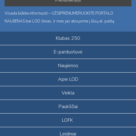
Visada būkite informuoti – UŽSIPRENUMERUOKITE PORTALO
NAUJIENAS bei LOD žinias, ir mes jas atsiųsime į Jūsų el. paštą.
Klubas 250
E-parduotuvė
Naujienos
Apie LOD
Veikla
Paukščiai
LOFK
Leidiniai