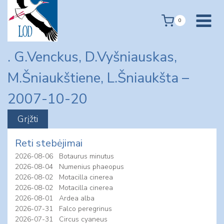
Skip
to
0
content
. G.Venckus, D.Vyšniauskas,
M.Šniaukštiene, L.Šniaukšta –
2007-10-20
Reti stebėjimai
2026-08-06
Botaurus minutus
2026-08-04
Numenius phaeopus
2026-08-02
Motacilla cinerea
2026-08-02
Motacilla cinerea
2026-08-01
Ardea alba
2026-07-31
Falco peregrinus
2026-07-31
Circus cyaneus