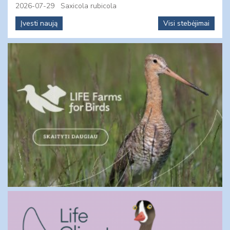
2026-07-29
Saxicola rubicola
Įvesti naują
Visi stebėjimai