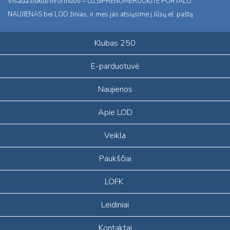
Visada būkite informuoti – UŽSIPRENUMERUOKITE PORTALO
NAUJIENAS bei LOD žinias, ir mes jas atsiųsime į Jūsų el. paštą.
Klubas 250
E-parduotuvė
Naujienos
Apie LOD
Veikla
Paukščiai
LOFK
Leidiniai
Kontaktai