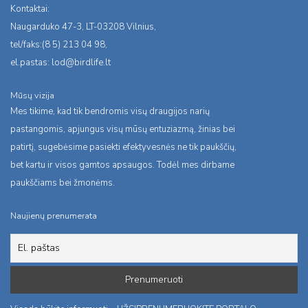
Kontaktai:
Naugarduko 47-3, LT-03208 Vilnius,
tel/faks:(8 5) 213 04 98,
el.pastas:
lod@birdlife.lt
Mūsų vizija
Mes tikime, kad tik bendromis visų draugijos narių
pastangomis, apjungus visų mūsų entuziazmą, žinias bei
patirtį, sugebėsime pasiekti efektyvesnės ne tik paukščių,
bet kartu ir visos gamtos apsaugos. Todėl mes dirbame
paukščiams bei žmonėms.
Naujienų prenumerata