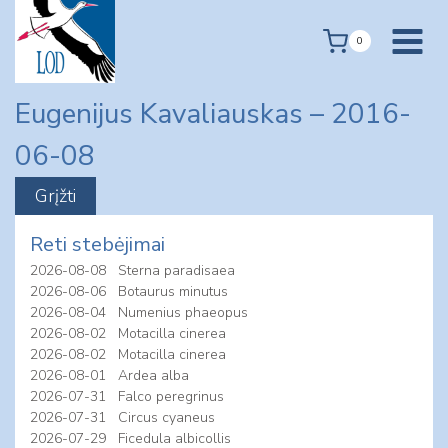
Skip
to
0
content
Eugenijus Kavaliauskas – 2016-
06-08
Reti stebėjimai
2026-08-08
Sterna paradisaea
2026-08-06
Botaurus minutus
2026-08-04
Numenius phaeopus
2026-08-02
Motacilla cinerea
2026-08-02
Motacilla cinerea
2026-08-01
Ardea alba
2026-07-31
Falco peregrinus
2026-07-31
Circus cyaneus
2026-07-29
Ficedula albicollis