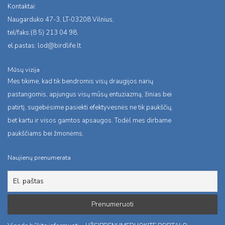
Kontaktai:
Naugarduko 47-3, LT-03208 Vilnius,
tel/faks:(8 5) 213 04 98,
el.pastas:
lod@birdlife.lt
Mūsų vizija
Mes tikime, kad tik bendromis visų draugijos narių
pastangomis, apjungus visų mūsų entuziazmą, žinias bei
patirtį, sugebėsime pasiekti efektyvesnės ne tik paukščių,
bet kartu ir visos gamtos apsaugos. Todėl mes dirbame
paukščiams bei žmonėms.
Naujienų prenumerata