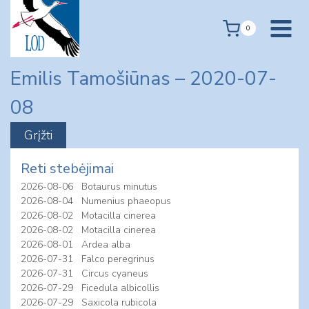
Skip
to
0
content
Emilis Tamošiūnas – 2020-07-
08
Reti stebėjimai
2026-08-06
Botaurus minutus
2026-08-04
Numenius phaeopus
2026-08-02
Motacilla cinerea
2026-08-02
Motacilla cinerea
2026-08-01
Ardea alba
2026-07-31
Falco peregrinus
2026-07-31
Circus cyaneus
2026-07-29
Ficedula albicollis
2026-07-29
Saxicola rubicola