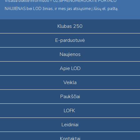
Visada būkite informuoti – UŽSIPRENUMERUOKITE PORTALO
NAUJIENAS bei LOD žinias, ir mes jas atsiųsime į Jūsų el. paštą.
Klubas 250
E-parduotuvė
Naujienos
Apie LOD
Veikla
Paukščiai
LOFK
Leidiniai
Kontaktai