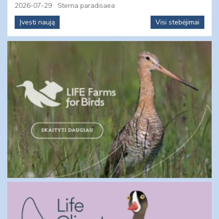
2026-07-29
Sterna paradisaea
Įvesti naują
Visi stebėjimai