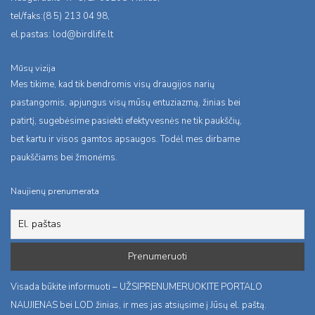
tel/faks:(8 5) 213 04 98,
el.pastas:
lod@birdlife.lt
Mūsų vizija
Mes tikime, kad tik bendromis visų draugijos narių
pastangomis, apjungus visų mūsų entuziazmą, žinias bei
patirtį, sugebėsime pasiekti efektyvesnės ne tik paukščių,
bet kartu ir visos gamtos apsaugos. Todėl mes dirbame
paukščiams bei žmonėms.
Naujienų prenumerata
Visada būkite informuoti – UŽSIPRENUMERUOKITE PORTALO
NAUJIENAS bei LOD žinias, ir mes jas atsiųsime į Jūsų el. paštą.