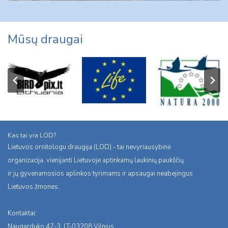
Mūsų draugai
Kas tai yra LOD?
Lietuvos ornitologu draugija (LOD) - tai nevyriausybinė
organizacija, vienijanti Lietuvoje aptinkamų laukinių paukščių
ir jų gyvenamosios aplinkos tyrimams ir apsaugai neabejingus
Lietuvos žmones.
Kontaktai:
Naugarduko 47-3, LT-03208 Vilnius,