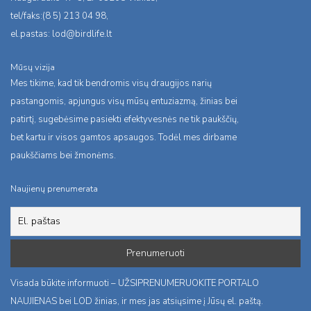
tel/faks:(8 5) 213 04 98,
el.pastas:
lod@birdlife.lt
Mūsų vizija
Mes tikime, kad tik bendromis visų draugijos narių
pastangomis, apjungus visų mūsų entuziazmą, žinias bei
patirtį, sugebėsime pasiekti efektyvesnės ne tik paukščių,
bet kartu ir visos gamtos apsaugos. Todėl mes dirbame
paukščiams bei žmonėms.
Naujienų prenumerata
Visada būkite informuoti – UŽSIPRENUMERUOKITE PORTALO
NAUJIENAS bei LOD žinias, ir mes jas atsiųsime į Jūsų el. paštą.