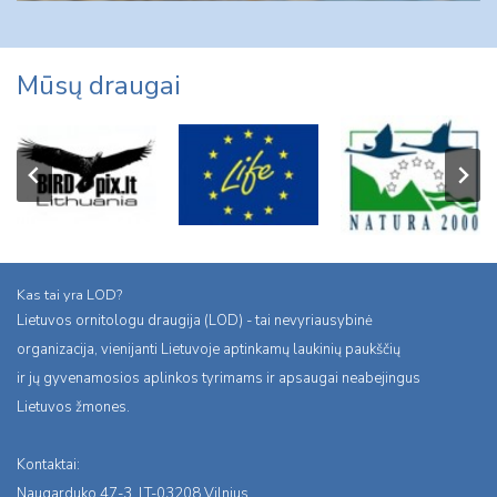
Mūsų draugai
Kas tai yra LOD?
Lietuvos ornitologu draugija (LOD) - tai nevyriausybinė
organizacija, vienijanti Lietuvoje aptinkamų laukinių paukščių
ir jų gyvenamosios aplinkos tyrimams ir apsaugai neabejingus
Lietuvos žmones.
Kontaktai:
Naugarduko 47-3, LT-03208 Vilnius,