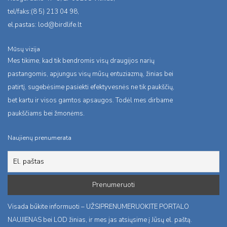
tel/faks:(8 5) 213 04 98,
el.pastas:
lod@birdlife.lt
Mūsų vizija
Mes tikime, kad tik bendromis visų draugijos narių
pastangomis, apjungus visų mūsų entuziazmą, žinias bei
patirtį, sugebėsime pasiekti efektyvesnės ne tik paukščių,
bet kartu ir visos gamtos apsaugos. Todėl mes dirbame
paukščiams bei žmonėms.
Naujienų prenumerata
Visada būkite informuoti – UŽSIPRENUMERUOKITE PORTALO
NAUJIENAS bei LOD žinias, ir mes jas atsiųsime į Jūsų el. paštą.