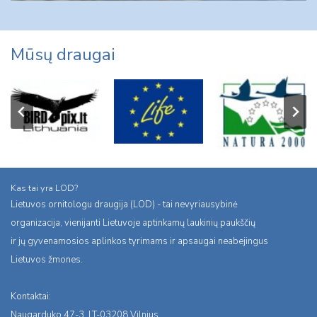
Mūsų draugai
Kas tai yra LOD?
Lietuvos ornitologu draugija (LOD) - tai nevyriausybinė
organizacija, vienijanti Lietuvoje aptinkamų laukinių paukščių
ir jų gyvenamosios aplinkos tyrimams ir apsaugai neabejingus
Lietuvos žmones.
Kontaktai:
Naugarduko 47-3, LT-03208 Vilnius,