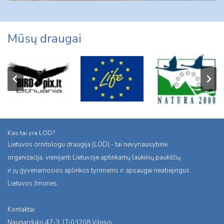
Mūsų draugai
Kas tai yra LOD?
Lietuvos ornitologu draugija (LOD) - tai nevyriausybinė
organizacija, vienijanti Lietuvoje aptinkamų laukinių paukščių
ir jų gyvenamosios aplinkos tyrimams ir apsaugai neabejingus
Lietuvos žmones.
Kontaktai:
Naugarduko 47-3, LT-03208 Vilnius,