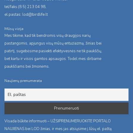
tel/faks:(8 5) 213 04 98,
el.pastas:
lod@birdlife.lt
Mūsų vizija
Mes tikime, kad tik bendromis visų draugijos narių
pastangomis, apjungus visų mūsų entuziazmą, žinias bei
patirtį, sugebėsime pasiekti efektyvesnės ne tik paukščių,
bet kartu ir visos gamtos apsaugos. Todėl mes dirbame
paukščiams bei žmonėms.
Naujienų prenumerata
Visada būkite informuoti – UŽSIPRENUMERUOKITE PORTALO
NAUJIENAS bei LOD žinias, ir mes jas atsiųsime į Jūsų el. paštą.