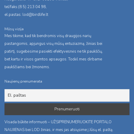
tel/faks:(8 5) 213 04 98,
el.pastas:
lod@birdlife.lt
Mūsų vizija
Mes tikime, kad tik bendromis visų draugijos narių
pastangomis, apjungus visų mūsų entuziazmą, žinias bei
patirtį, sugebėsime pasiekti efektyvesnės ne tik paukščių,
bet kartu ir visos gamtos apsaugos. Todėl mes dirbame
paukščiams bei žmonėms.
Naujienų prenumerata
Visada būkite informuoti – UŽSIPRENUMERUOKITE PORTALO
NAUJIENAS bei LOD žinias, ir mes jas atsiųsime į Jūsų el. paštą.