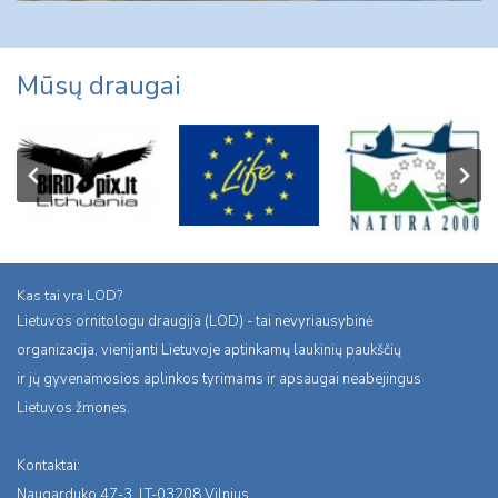
Mūsų draugai
Kas tai yra LOD?
Lietuvos ornitologu draugija (LOD) - tai nevyriausybinė
organizacija, vienijanti Lietuvoje aptinkamų laukinių paukščių
ir jų gyvenamosios aplinkos tyrimams ir apsaugai neabejingus
Lietuvos žmones.
Kontaktai:
Naugarduko 47-3, LT-03208 Vilnius,