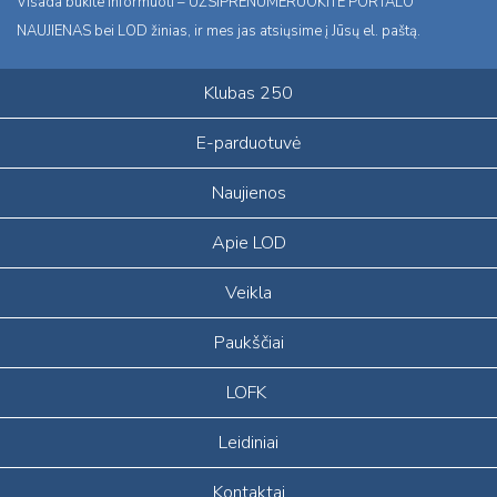
Visada būkite informuoti – UŽSIPRENUMERUOKITE PORTALO
NAUJIENAS bei LOD žinias, ir mes jas atsiųsime į Jūsų el. paštą.
Klubas 250
E-parduotuvė
Naujienos
Apie LOD
Veikla
Paukščiai
LOFK
Leidiniai
Kontaktai