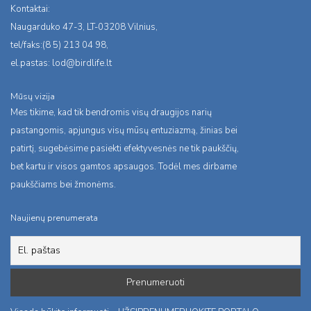
Kontaktai:
Naugarduko 47-3, LT-03208 Vilnius,
tel/faks:(8 5) 213 04 98,
el.pastas:
lod@birdlife.lt
Mūsų vizija
Mes tikime, kad tik bendromis visų draugijos narių
pastangomis, apjungus visų mūsų entuziazmą, žinias bei
patirtį, sugebėsime pasiekti efektyvesnės ne tik paukščių,
bet kartu ir visos gamtos apsaugos. Todėl mes dirbame
paukščiams bei žmonėms.
Naujienų prenumerata