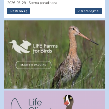
2026-07-29
Sterna paradisaea
Įvesti naują
Visi stebėjimai