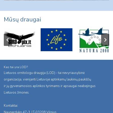
Mūsų draugai
Kas tai yra LOD?
Lietuvos ornitologu draugija (LOD) - tai nevyriausybinė
organizacija, vienijanti Lietuvoje aptinkamų laukinių paukščių
ir jų gyvenamosios aplinkos tyrimams ir apsaugai neabejingus
Lietuvos žmones.
Kontaktai:
Naugarduko 47-3, LT-03208 Vilnius,