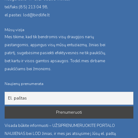
tel/faks:(8 5) 213 04 98,
el.pastas:
lod@birdlife.lt
Mūsų vizija
Mes tikime, kad tik bendromis visų draugijos narių
pastangomis, apjungus visų mūsų entuziazmą, žinias bei
patirtį, sugebėsime pasiekti efektyvesnės ne tik paukščių,
bet kartu ir visos gamtos apsaugos. Todėl mes dirbame
paukščiams bei žmonėms.
Naujienų prenumerata
Visada būkite informuoti – UŽSIPRENUMERUOKITE PORTALO
NAUJIENAS bei LOD žinias, ir mes jas atsiųsime į Jūsų el. paštą.